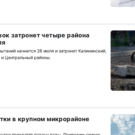
вок затронет четыре района
ля
ытаний начнется 28 июля и затронет Калининский,
 и Центральный районы.
утки в крупном микрорайоне
 сутки прекратят подачу воды. Приводим список