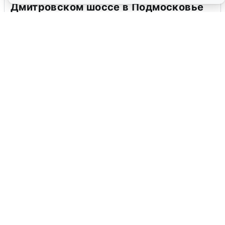
Дмитровском шоссе в Подмосковье
4 августа
0
В Туре вода убывает, на других реках
области прибывает