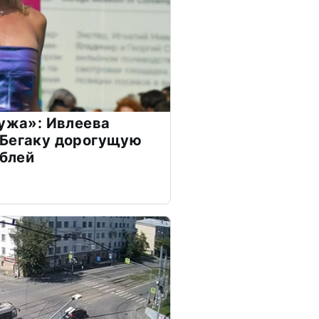
мужа»: Ивлеева
 Бегаку дорогущую
ублей