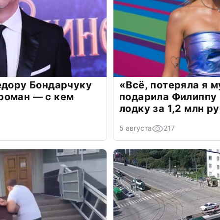
едору Бондарчуку
«Всё, потеряла я 
роман — с кем
подарила Филиппу
лодку за 1,2 млн р
5 августа
217