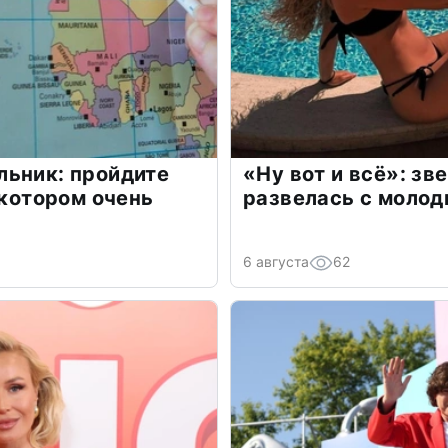
льник: пройдите
«Ну вот и всё»: з
 котором очень
развелась с моло
6 августа
62