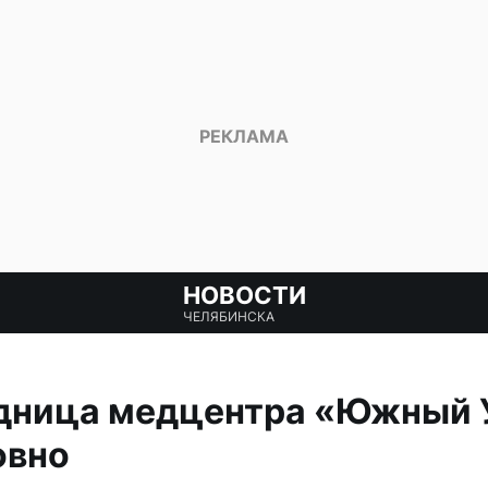
НОВОСТИ
ЧЕЛЯБИНСКА
дница медцентра «Южный 
овно