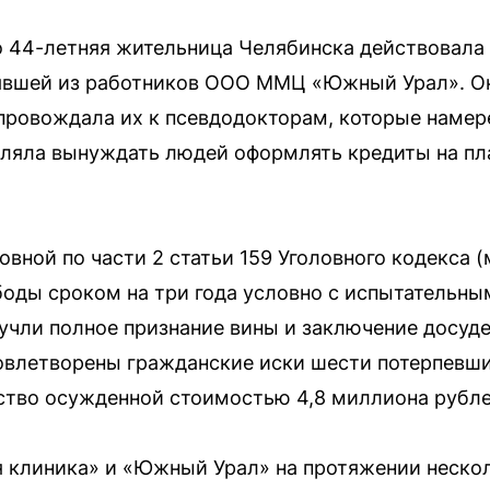
о 44-летняя жительница Челябинска действовала 
оявшей из работников ООО ММЦ «Южный Урал». Он
провождала их к псевдодокторам, которые намер
воляла вынуждать людей оформлять кредиты на п
вной по части 2 статьи 159 Уголовного кодекса 
оды сроком на три года условно с испытательным
учли полное признание вины и заключение досуд
довлетворены гражданские иски шести потерпевш
тво осужденной стоимостью 4,8 миллиона рублей
 клиника» и «Южный Урал» на протяжении нескол