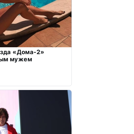
везда «Дома-2»
дым мужем