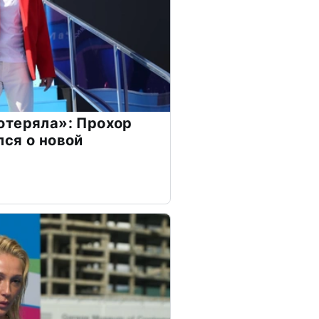
отеряла»: Прохор
ся о новой