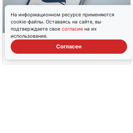
На информационном ресурсе применяются
cookie-файлы. Оставаясь на сайте, вы
подтверждаете свое
согласие
на их
использование.
Ракетная опасность в Свердловской
области: что известно
Согласен
6 августа
0