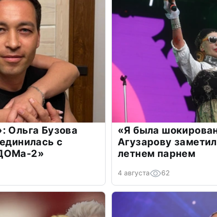
: Ольга Бузова
«Я была шокирова
оединилась с
Агузарову заметил
«ДОМа-2»
летнем парнем
4 августа
62