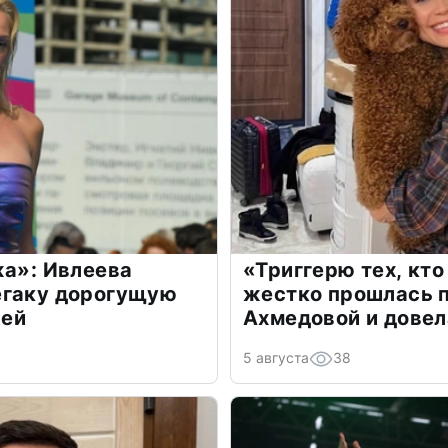
жа»: Ивлеева
«Триггерю тех, кто
егаку дорогущую
жестко прошлась п
лей
Ахмедовой и довел
5 августа
38