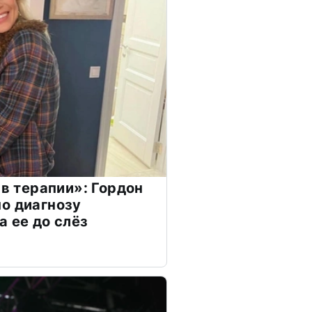
 в терапии»: Гордон
о диагнозу
а ее до слёз