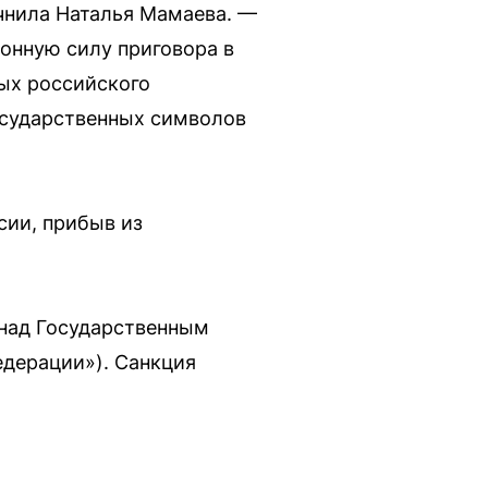
очнила Наталья Мамаева. —
конную силу приговора в
ых российского
осударственных символов
сии, прибыв из
 над Государственным
дерации»). Санкция