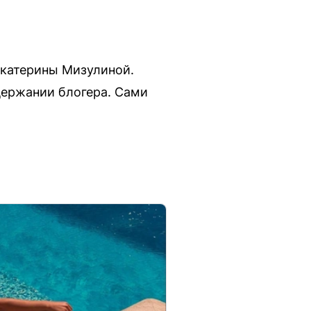
Екатерины Мизулиной.
держании блогера. Сами