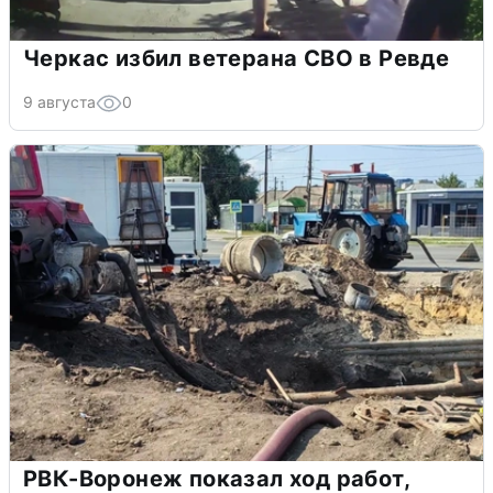
Черкас избил ветерана СВО в Ревде
9 августа
0
РВК-Воронеж показал ход работ,