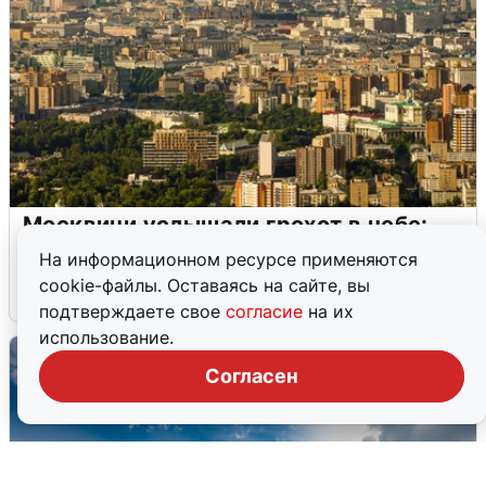
Москвичи услышали грохот в небе:
подробности
На информационном ресурсе применяются
cookie-файлы. Оставаясь на сайте, вы
7 августа
0
подтверждаете свое
согласие
на их
использование.
Согласен