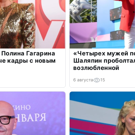
 Полина Гагарина
«Четырех мужей п
ые кадры с новым
Шаляпин проболтал
возлюбленной
6 августа
15