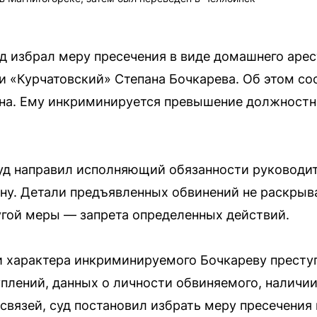
уд избрал меру пресечения в виде домашнего арес
и «Курчатовский» Степана Бочкарева. Об этом с
на. Ему инкриминируется превышение должностны
суд направил исполняющий обязанности руководит
ну. Детали предъявленных обвинений не раскрыв
угой меры — запрета определенных действий.
и характера инкриминируемого Бочкареву преступ
уплений, данных о личности обвиняемого, наличии
связей, суд постановил избрать меру пресечения