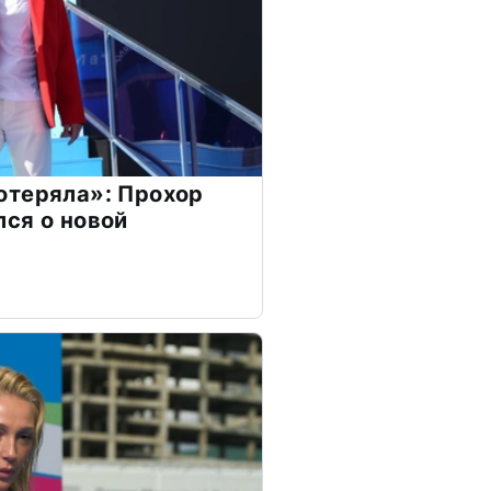
отеряла»: Прохор
ся о новой