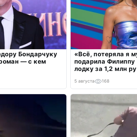
едору Бондарчуку
«Всё, потеряла я 
роман — с кем
подарила Филиппу
лодку за 1,2 млн р
5 августа
168