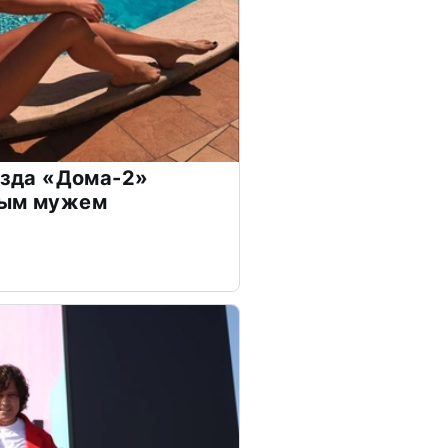
везда «Дома-2»
дым мужем