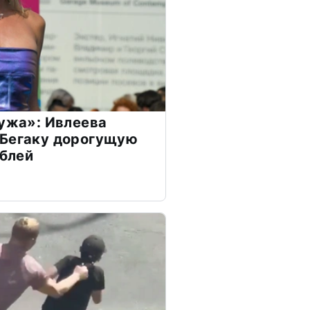
мужа»: Ивлеева
 Бегаку дорогущую
ублей