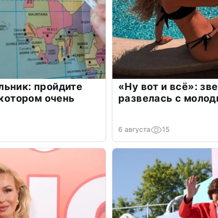
льник: пройдите
«Ну вот и всё»: з
 котором очень
развелась с моло
6 августа
15