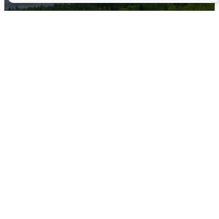
Ночная атака БПЛА на Самарскую
область: хронология
8 августа
0