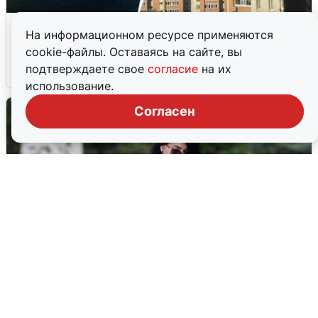
Ночная атака БПЛА на Ярославль:
На информационном ресурсе применяются
попадания и последствия
cookie-файлы. Оставаясь на сайте, вы
подтверждаете свое
согласие
на их
6 августа
0
использование.
Согласен
Волгоградцы остались без