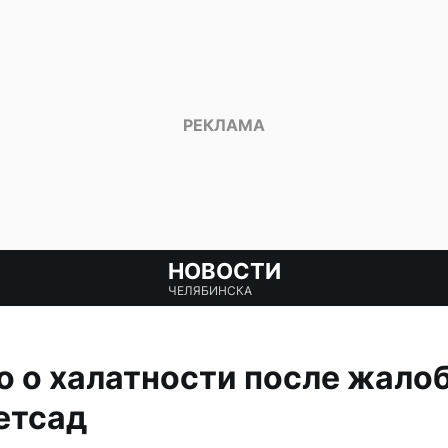
НОВОСТИ
ЧЕЛЯБИНСКА
о о халатности после жало
етсад