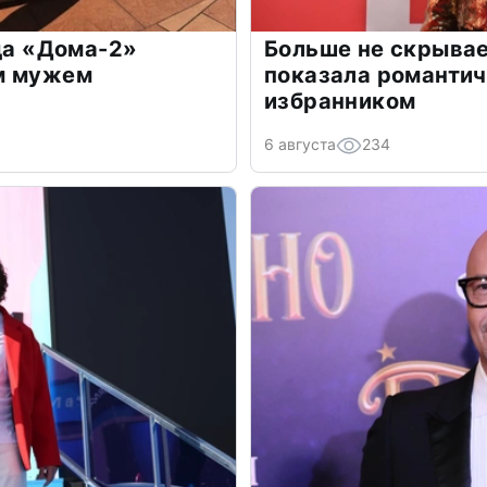
зда «Дома-2»
Больше не скрывае
м мужем
показала романти
избранником
6 августа
234