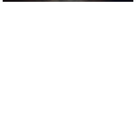
В Воронеже прогремели взрывы
после сигнала тревоги
5 августа
0