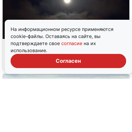
На информационном ресурсе применяются
cookie-файлы. Оставаясь на сайте, вы
Взрывы в Воронеже после сигнала
подтверждаете свое
согласие
на их
тревоги
использование.
Согласен
5 августа
0