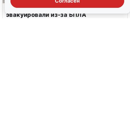
Согласен
Склад Wildberries в Екатеринбурге
эвакуировали из-за БПЛА
5 августа
0
У соседей пожар и сбои: что было при