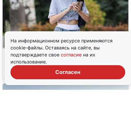
На информационном ресурсе применяются
cookie-файлы. Оставаясь на сайте, вы
Волгоградцы остались без
подтверждаете свое
согласие
на их
мобильного интернета
использование.
Согласен
6 августа
0