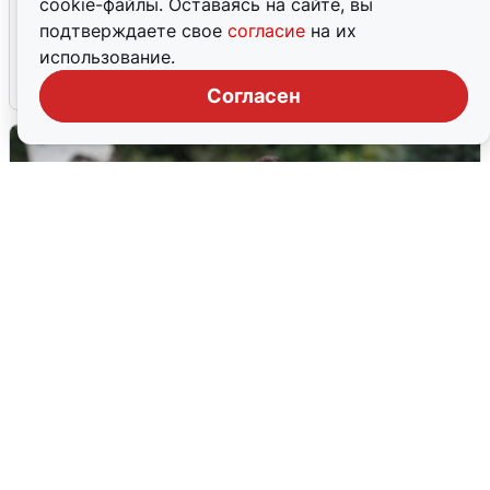
cookie-файлы. Оставаясь на сайте, вы
Ночная атака БПЛА на Ярославль:
подтверждаете свое
согласие
на их
попадания и последствия
использование.
6 августа
0
Согласен
Волгоградцы остались без
мобильного интернета