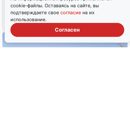
Жители и туристы Сочи рассказали
cookie-файлы. Оставаясь на сайте, вы
об атаке БПЛА 5 августа
подтверждаете свое
согласие
на их
использование.
5 августа
0
Согласен
Пять машин столкнулись на
Дмитровском шоссе в Подмосковье