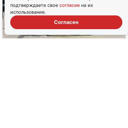
подтверждаете свое
согласие
на их
использование.
Согласен
У соседей пожар и сбои: что было при
режиме БПЛА в Прикамье
5 августа
0