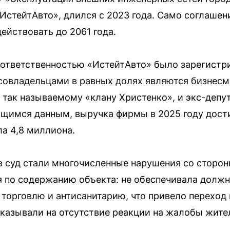
ИстейтАвто», длился с 2023 года. Само соглашен
ействовать до 2061 года.
ответственностью «ИстейтАвто» было зарегистри
го совладельцами в равных долях являются бизнес
к так называемому «клану Христенко», и экс-деп
щимся данным, выручка фирмы в 2025 году дости
ла 4,8 миллиона.
 суд стали многочисленные нарушения со сторон
 по содержанию объекта: не обеспечивала должн
торговлю и антисанитарию, что привело переход 
указывали на отсутствие реакции на жалобы жите