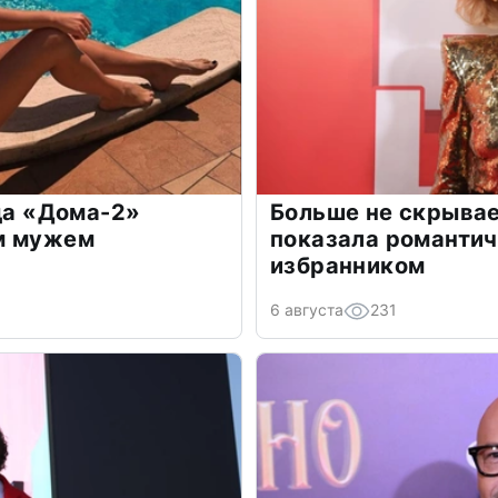
зда «Дома-2»
Больше не скрывае
м мужем
показала романти
избранником
6 августа
231