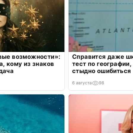
овые возможности»:
Справится даже шк
а, кому из знаков
тест по географии,
дача
стыдно ошибиться
6 августа
98