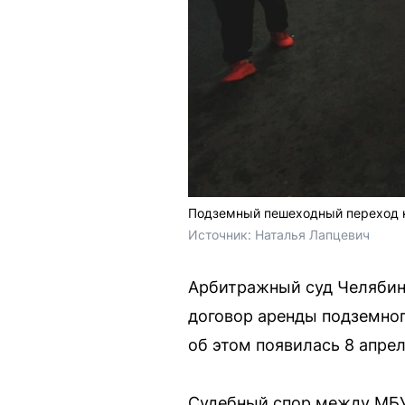
Подземный пешеходный переход н
Источник: 
Наталья Лапцевич
Арбитражный суд Челябинс
договор аренды подземног
об этом появилась 8 апрел
Судебный спор между МБУ