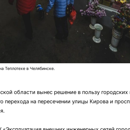
а Теплотехе в Челябинске.
кой области вынес решение в пользу городских 
о перехода на пересечении улицы Кирова и прос
я.
 «Эксплуатация внешних инженерных сетей город