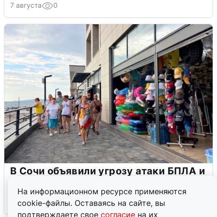
7 августа
0
В Сочи объявили угрозу атаки БПЛА и
закрыли пляжи
На информационном ресурсе применяются
6 августа
0
cookie-файлы. Оставаясь на сайте, вы
подтверждаете свое
согласие
на их