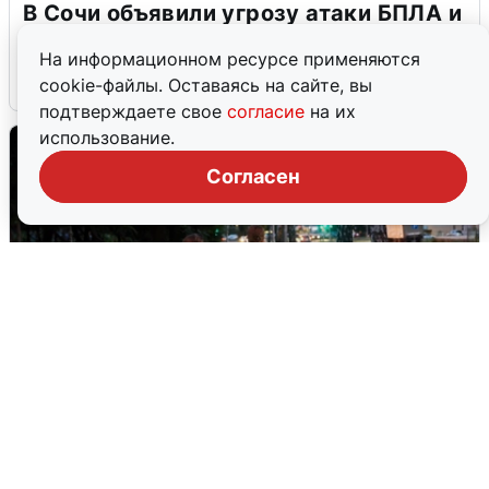
В Сочи объявили угрозу атаки БПЛА и
закрыли пляжи
На информационном ресурсе применяются
6 августа
0
cookie-файлы. Оставаясь на сайте, вы
подтверждаете свое
согласие
на их
использование.
Согласен
Опубликована карта отключений
воды в Воронеже