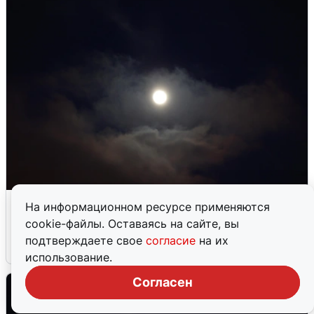
В Воронеже прогремели взрывы
На информационном ресурсе применяются
после сигнала тревоги
cookie-файлы. Оставаясь на сайте, вы
подтверждаете свое
согласие
на их
5 августа
0
использование.
Согласен