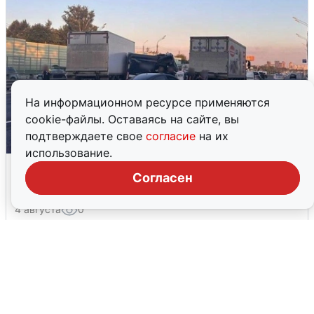
На информационном ресурсе применяются
cookie-файлы. Оставаясь на сайте, вы
подтверждаете свое
согласие
на их
использование.
Пять машин столкнулись на
Согласен
Дмитровском шоссе в Подмосковье
4 августа
0