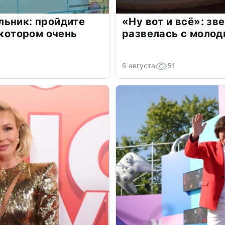
льник: пройдите
«Ну вот и всё»: з
 котором очень
развелась с моло
6 августа
51