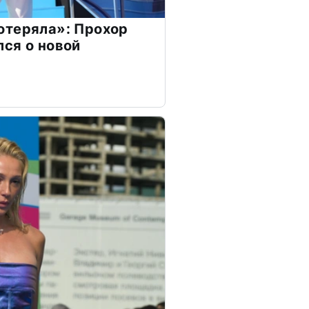
отеряла»: Прохор
ся о новой