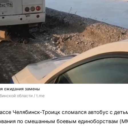
для ожидания замены
инской области / t.me
трассе Челябинск-Троицк сломался автобус с дет
ования по смешанным боевым единоборствам (ММ