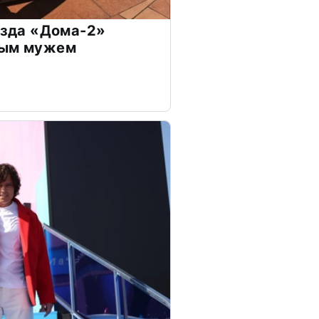
везда «Дома-2»
дым мужем