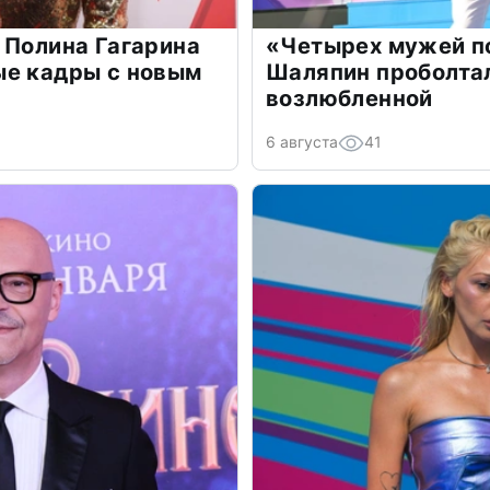
 Полина Гагарина
«Четырех мужей п
ые кадры с новым
Шаляпин проболтал
возлюбленной
6 августа
41