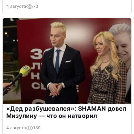
4 августа
73
«Дед разбушевался»: SHAMAN довел
Мизулину — что он натворил
4 августа
139