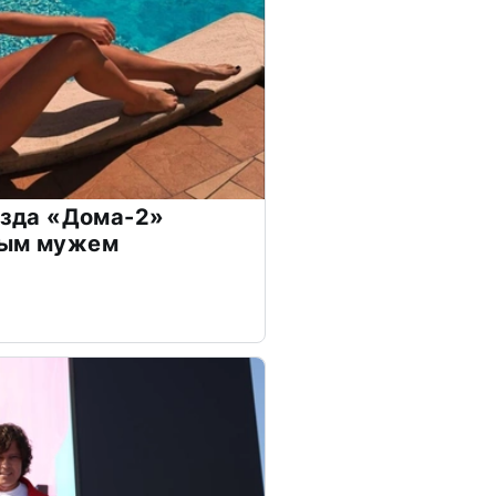
везда «Дома-2»
дым мужем