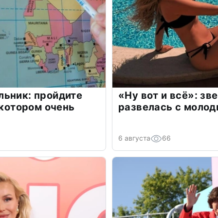
льник: пройдите
«Ну вот и всё»: з
 котором очень
развелась с моло
6 августа
66