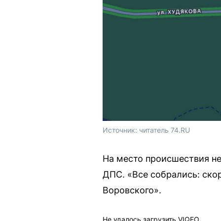
Источник: 
читатель 74.RU
На место происшествия н
ДПС. «Все собрались: ско
Воровского».
Не удалось загрузить VIQEO