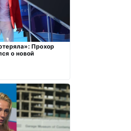
отеряла»: Прохор
ся о новой