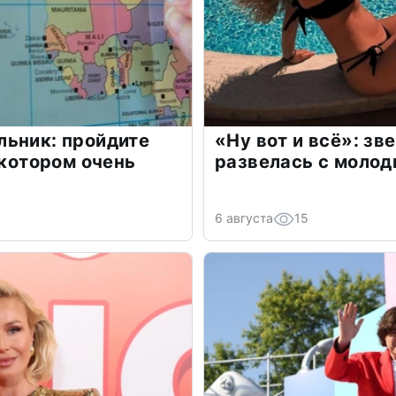
льник: пройдите
«Ну вот и всё»: з
 котором очень
развелась с моло
6 августа
15