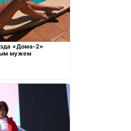
везда «Дома-2»
дым мужем