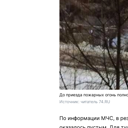
До приезда пожарных огонь полно
Источник: 
читатель 74.RU
По информации МЧС, в рез
оказалось пустым. Для ту