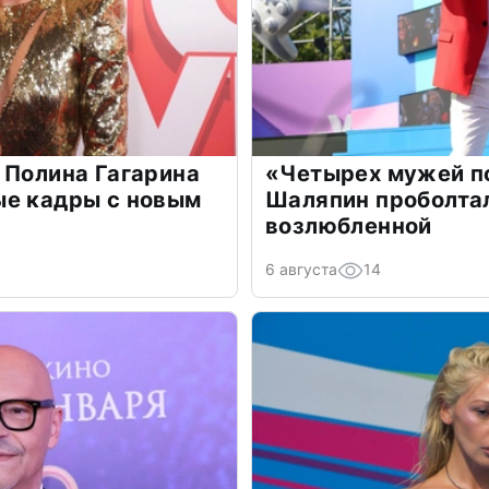
 Полина Гагарина
«Четырех мужей п
ые кадры с новым
Шаляпин проболтал
возлюбленной
6 августа
14