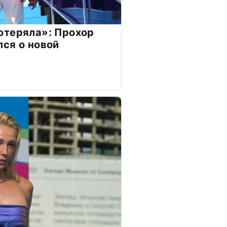
отеряла»: Прохор
ся о новой