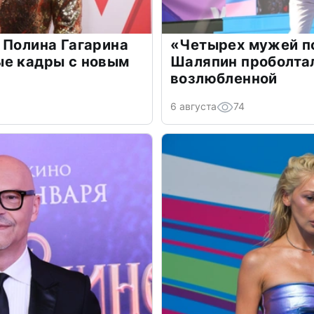
 Полина Гагарина
«Четырех мужей п
ые кадры с новым
Шаляпин проболтал
возлюбленной
6 августа
74