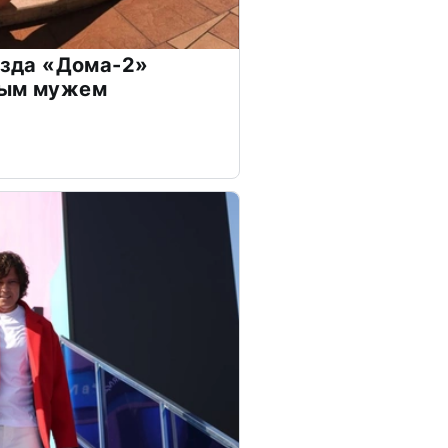
везда «Дома-2»
дым мужем