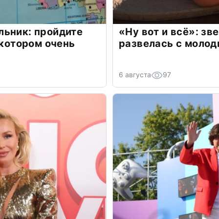
льник: пройдите
«Ну вот и всё»: з
 котором очень
развелась с моло
6 августа
97