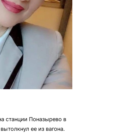
на станции Поназырево в
вытолкнул ее из вагона.