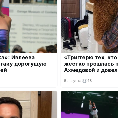
жа»: Ивлеева
«Триггерю тех, кто
егаку дорогущую
жестко прошлась п
лей
Ахмедовой и довел
5 августа
18