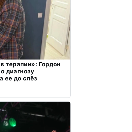
 в терапии»: Гордон
о диагнозу
а ее до слёз