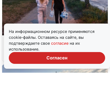
На информационном ресурсе применяются
cookie-файлы. Оставаясь на сайте, вы
Опубликована карта отключений
подтверждаете свое
согласие
на их
воды в Воронеже
использование.
6 августа
0
Согласен