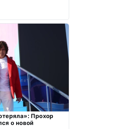
отеряла»: Прохор
ся о новой