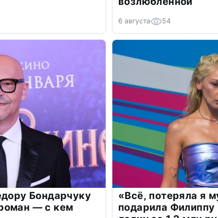
возлюбленной
6 августа
54
едору Бондарчуку
«Всё, потеряла я 
роман — с кем
подарила Филиппу