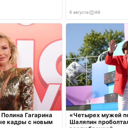
6 августа
68
 Полина Гагарина
«Четырех мужей п
ые кадры с новым
Шаляпин проболтал