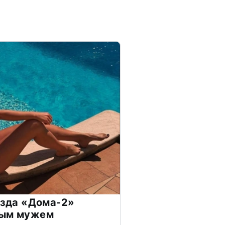
везда «Дома-2»
дым мужем