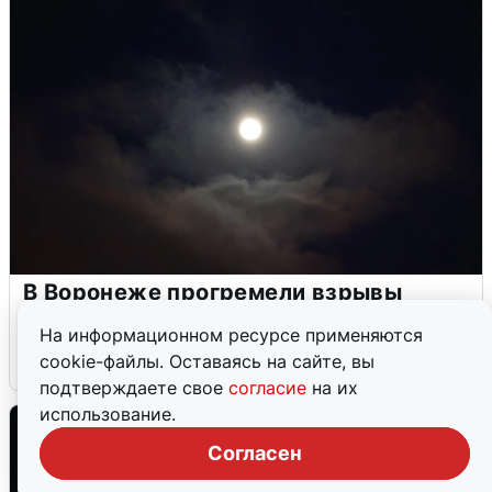
В Воронеже прогремели взрывы
после сигнала тревоги
На информационном ресурсе применяются
cookie-файлы. Оставаясь на сайте, вы
5 августа
0
подтверждаете свое
согласие
на их
использование.
Согласен