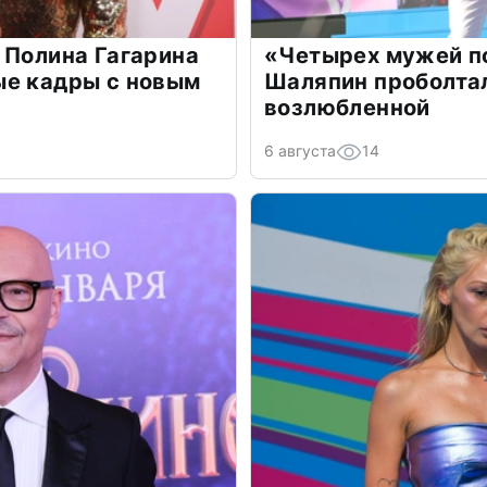
 Полина Гагарина
«Четырех мужей п
ые кадры с новым
Шаляпин проболтал
возлюбленной
6 августа
14