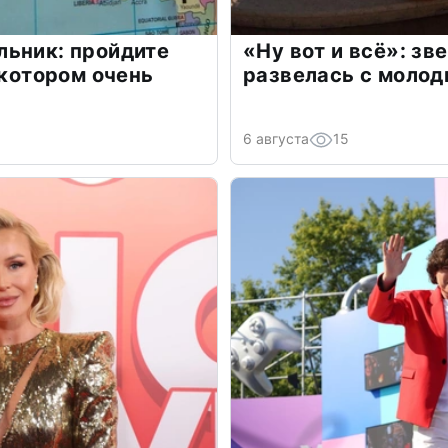
льник: пройдите
«Ну вот и всё»: з
 котором очень
развелась с моло
6 августа
15