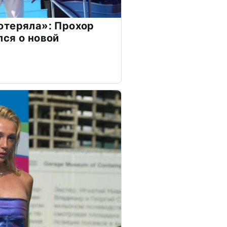
отеряла»: Прохор
ся о новой