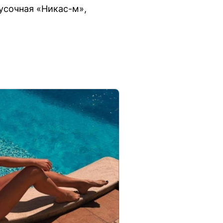
усочная «Никас-м»,