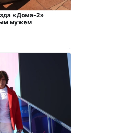
везда «Дома-2»
дым мужем