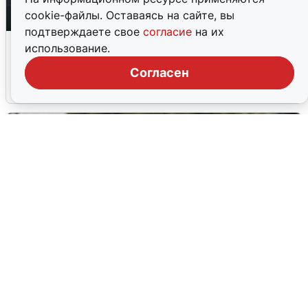
cookie-файлы. Оставаясь на сайте, вы
подтверждаете свое
согласие
на их
Ночная атака БПЛА на Ярославль:
использование.
попадания и последствия
Согласен
6 августа
0