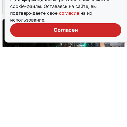
cookie-файлы. Оставаясь на сайте, вы
6 августа
0
подтверждаете свое
согласие
на их
использование.
Согласен
Опубликована карта отключений
воды в Воронеже
6 августа
0