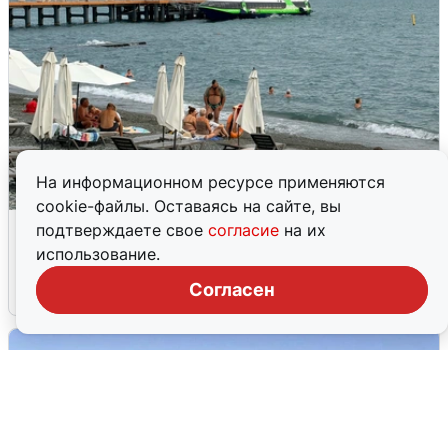
На информационном ресурсе применяются
cookie-файлы. Оставаясь на сайте, вы
Жители и туристы Сочи рассказали
подтверждаете свое
согласие
на их
об атаке БПЛА 5 августа
использование.
Согласен
5 августа
0