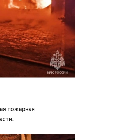
ная пожарная
асти.