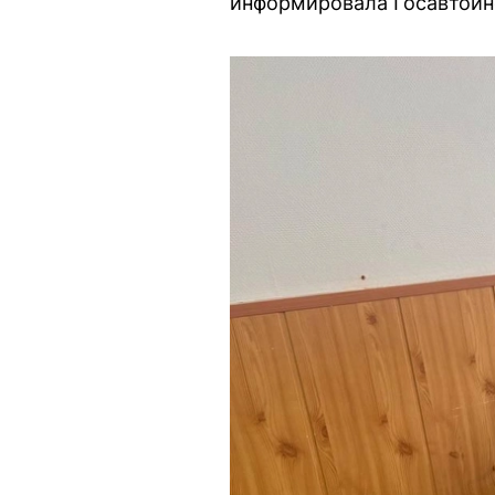
информировала Госавтоин