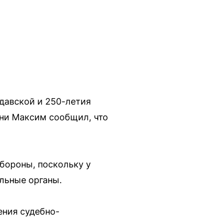
давской и 250-летия
ени Максим сообщил, что
.
обороны, поскольку у
льные органы.
ения судебно-