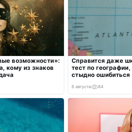
овые возможности»:
Справится даже шк
а, кому из знаков
тест по географии,
дача
стыдно ошибиться
6 августа
84