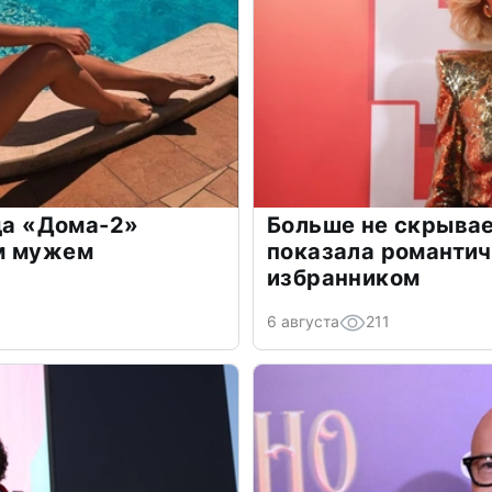
зда «Дома-2»
Больше не скрывае
м мужем
показала романти
избранником
6 августа
211