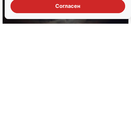
Согласен
В Воронеже прогремели взрывы
после сигнала тревоги
5 августа
0