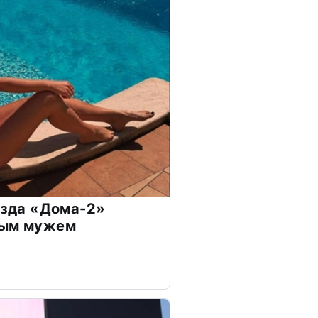
везда «Дома-2»
дым мужем