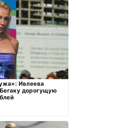
мужа»: Ивлеева
 Бегаку дорогущую
ублей