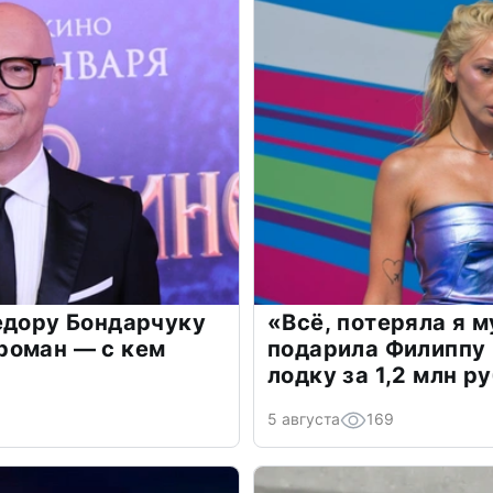
едору Бондарчуку
«Всё, потеряла я 
роман — с кем
подарила Филиппу
лодку за 1,2 млн р
5 августа
169