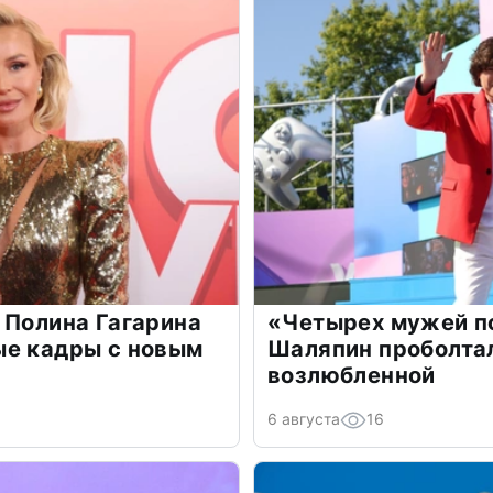
 Полина Гагарина
«Четырех мужей п
ые кадры с новым
Шаляпин проболтал
возлюбленной
6 августа
16