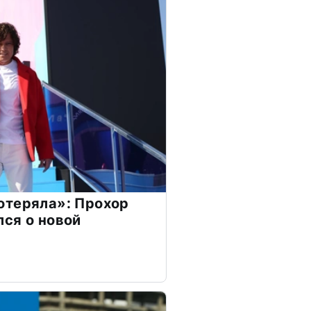
отеряла»: Прохор
ся о новой