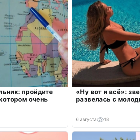
льник: пройдите
«Ну вот и всё»: з
 котором очень
развелась с моло
6 августа
18