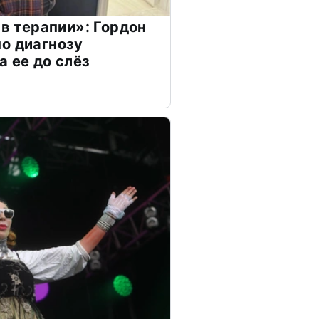
 в терапии»: Гордон
о диагнозу
а ее до слёз