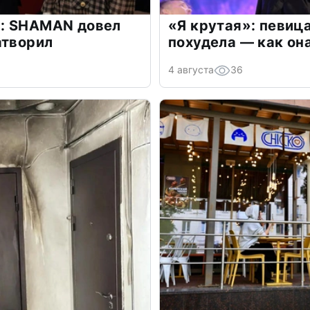
: SHAMAN довел
«Я крутая»: певиц
атворил
похудела — как он
4 августа
36