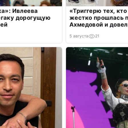
жа»: Ивлеева
«Триггерю тех, кто
егаку дорогущую
жестко прошлась п
лей
Ахмедовой и довел
5 августа
21