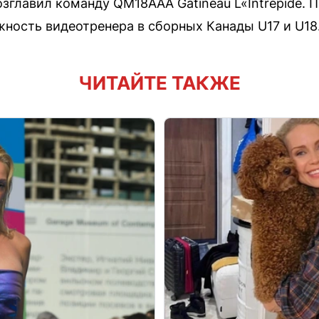
зглавил команду QM18AAA Gatineau L«Intrépide. 
ность видеотренера в сборных Канады U17 и U18
ЧИТАЙТЕ ТАКЖЕ