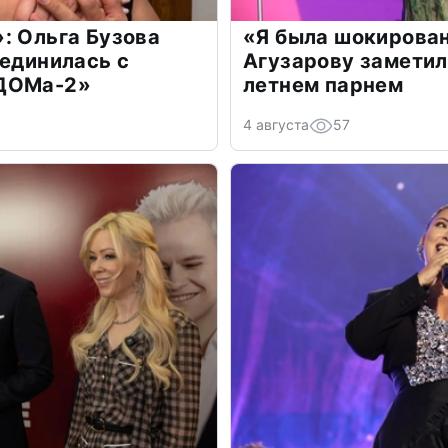
: Ольга Бузова
«Я была шокирова
оединилась с
Агузарову заметил
«ДОМа-2»
летнем парнем
4 августа
57