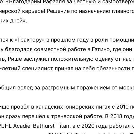
о: «Благодарим Рафаэля за честную и самоотвер
нерской карьере! Решение по назначению главног
ких дней».
ся к «Трактору» в прошлом году в роли помощник
у благодаря совместной работе в Гатино, где он
ть, Рише заслужил положительную оценку от наст
1-летний специалист принял на себя обязанности 
ообщил вслед за разгромным поражением от моск
ше провёл в канадских юниорских лигах с 2010 п
 сразу перешёл к тренерской работе. В 2018 год
HL Acadie–Bathurst Titan, а с 2020 года работал с