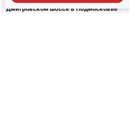
Пять машин столкнулись на
Дмитровском шоссе в Подмосковье
4 августа
0
В Туре вода убывает, на других реках
области прибывает