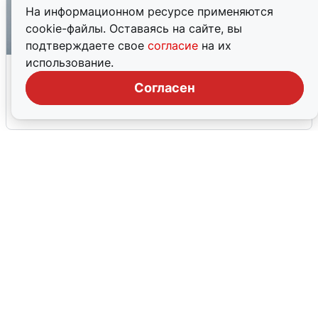
На информационном ресурсе применяются
cookie-файлы. Оставаясь на сайте, вы
подтверждаете свое
согласие
на их
использование.
Ракетная опасность в Свердловской
области: что известно
Согласен
6 августа
0