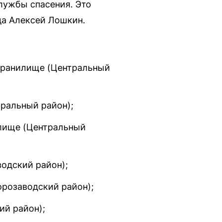
лужбы спасения. Это
да Алексей Лошкин.
хранилище (Центральный
ральный район);
илище (Центральный
водский район);
орозаводский район);
ий район);