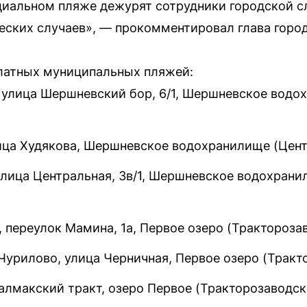
циальном пляже дежурят сотрудники городской с
еских случаев», — прокомментировал глава горо
платных муниципальных пляжей:
улица Шершневский бор, 6/1, Шершневское водо
ица Худякова, Шершневское водохранилище (Цент
улица Центральная, 3в/1, Шершневское водохран
 переулок Мамина, 1а, Первое озеро (Трактороза
Чурилово, улица Черничная, Первое озеро (Тракт
алмакский тракт, озеро Первое (Тракторозаводск