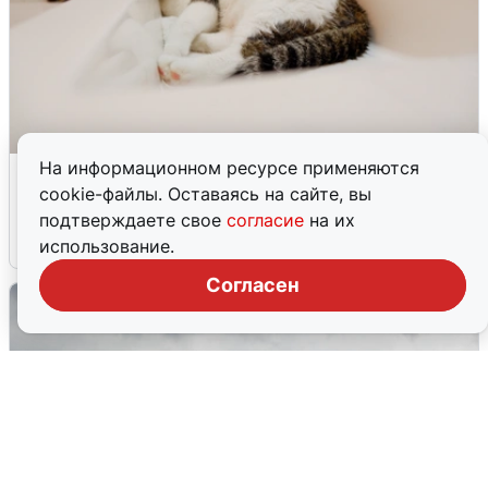
На информационном ресурсе применяются
Екатеринбуржцам объяснили, когда
cookie-файлы. Оставаясь на сайте, вы
вернут воду
подтверждаете свое
согласие
на их
8 августа
0
использование.
Согласен