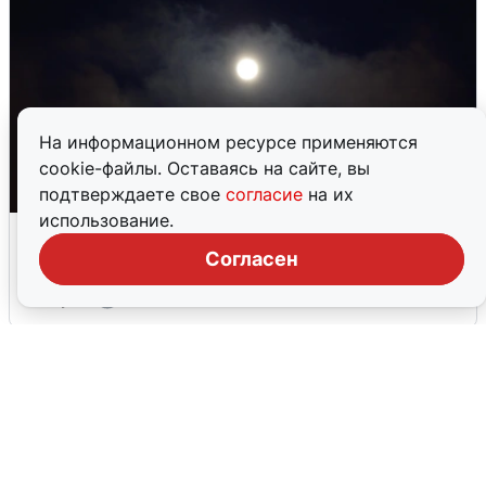
На информационном ресурсе применяются
cookie-файлы. Оставаясь на сайте, вы
подтверждаете свое
согласие
на их
использование.
Взрывы в Воронеже после сигнала
тревоги
Согласен
5 августа
0