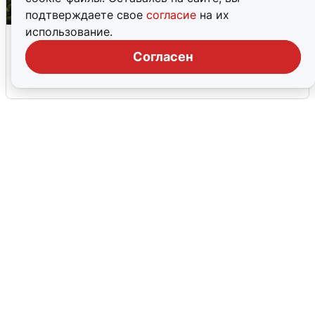
подтверждаете свое
согласие
на их
использование.
Москвичи услышали грохот, похожий
на взрыв
Согласен
7 августа
0