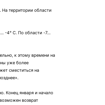
C. На территории области
… -4° C. По области -7…
ельно, к этому времени на
аны уже более
жет сместиться на
позднее».
о. Конец января и начало
 возможен возврат