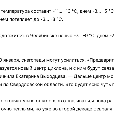
е температура составит -11… -13 °C, днем -3… -5 °
нем потеплеет до -3… -8 °C.
должится: в Челябинске ночью -7… -9 °C, днем -2
0 января, снегопады могут усилиться. «Предварит
зуется новый центр циклона, и с ним будут связ
очнила Екатерина Выходцева. — Дальше центр мо
 по Свердловской области. Это будет ясно чуть 
о окончательно от морозов отказываться пока ран
очно теплыми, но уже во второй декаде февраля