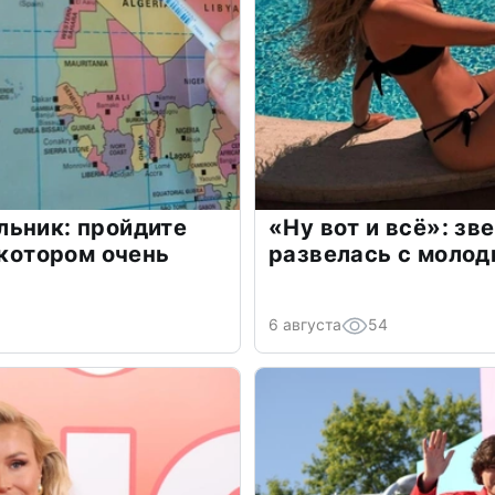
льник: пройдите
«Ну вот и всё»: з
 котором очень
развелась с моло
6 августа
54