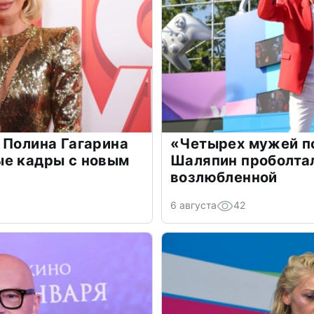
 Полина Гагарина
«Четырех мужей п
ые кадры с новым
Шаляпин проболтал
возлюбленной
6 августа
42