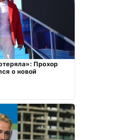
отеряла»: Прохор
ся о новой