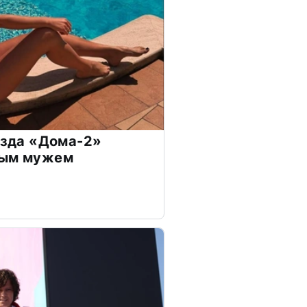
везда «Дома-2»
дым мужем