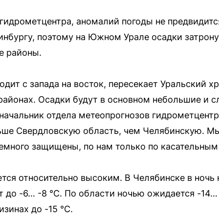
гидрометцентра, аномалий погоды не предвидитс
инбургу, поэтому на Южном Урале осадки затрон
е районы.
дит с запада на восток, пересекает Уральский х
 районах. Осадки будут в основном небольшие и 
начальник отдела метеопрогнозов гидрометцентр
ьше Свердловскую область, чем Челябинскую. Мы 
емного защищены, по нам только по касательным
тся относительно высоким. В Челябинске в ночь 
ет до -6… -8 °C. По области ночью ожидается -14…
низинах до -15 °C.