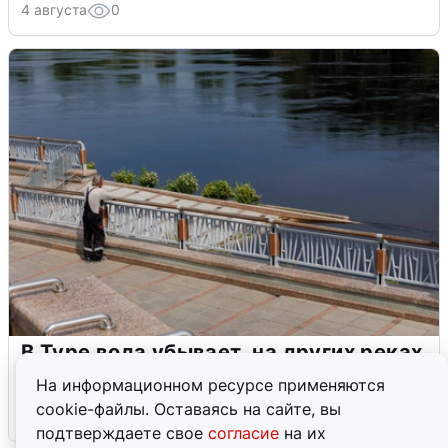
4 августа
0
В Туре вода убывает, на других реках
области прибывает
На информационном ресурсе применяются
cookie-файлы. Оставаясь на сайте, вы
4 августа
0
подтверждаете свое
согласие
на их