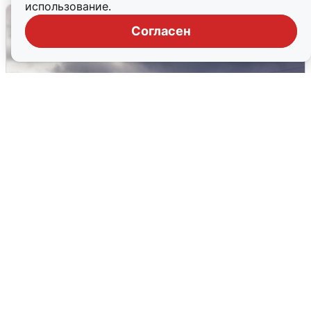
использование.
Согласен
Над ХМАО впервые сбили
беспилотники
3 августа
0